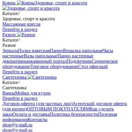
Ковры
Здоровье, спорт и красота
Каталог
/
Здоровье, спорт и красота
Массажные кресла
Перейти в раздел
Разное
Каталог
/
Разное
Зеркала
Полка навесная
Панно
Вешалка напольная
Часы
настенные
Вазы напольные
Панно настенные
декоративные
каминный портал
Подсвечник
Сценическое
оборудование
Торговое оборудование
Стол офисный
Перейти в раздел
Сантехника
Каталог
/
Сантехника
Ванна
Мойки для кухни
Перейти в раздел
Договор-оферта (для частных лиц)
Агентский договор оферта
(для юрлиц)
ОПТОВЫМ ПОКУПАТЕЛЯМ
Как сделать
заказ
Оплата и доставка
Политика безопасности
Полезная
информация
Контакты
shop@e-mall.su
shop@e-mall.su