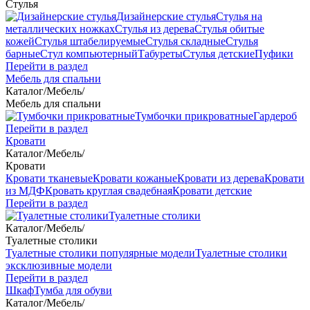
Стулья
Дизайнерские стулья
Стулья на
металлических ножках
Стулья из дерева
Стулья обитые
кожей
Стулья штабелируемые
Стулья складные
Стулья
барные
Стул компьютерный
Табуреты
Стулья детские
Пуфики
Перейти в раздел
Мебель для спальни
Каталог
/
Мебель
/
Мебель для спальни
Тумбочки прикроватные
Гардероб
Перейти в раздел
Кровати
Каталог
/
Мебель
/
Кровати
Кровати тканевые
Кровати кожаные
Кровати из дерева
Кровати
из МДФ
Кровать круглая свадебная
Кровати детские
Перейти в раздел
Туалетные столики
Каталог
/
Мебель
/
Туалетные столики
Туалетные столики популярные модели
Туалетные столики
эксклюзивные модели
Перейти в раздел
Шкаф
Тумба для обуви
Каталог
/
Мебель
/