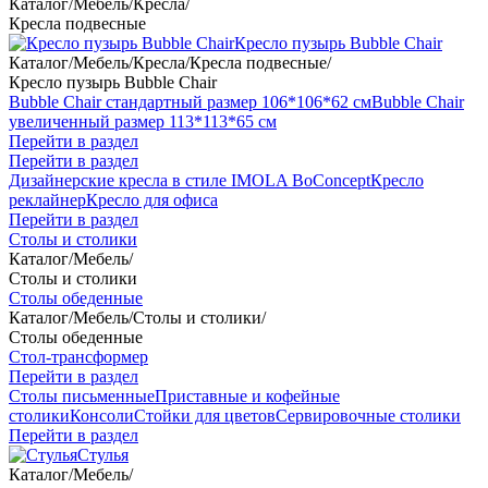
Каталог
/
Мебель
/
Кресла
/
Кресла подвесные
Кресло пузырь Bubble Chair
Каталог
/
Мебель
/
Кресла
/
Кресла подвесные
/
Кресло пузырь Bubble Chair
Bubble Chair стандартный размер 106*106*62 см
Bubble Chair
увеличенный размер 113*113*65 см
Перейти в раздел
Перейти в раздел
Дизайнерские кресла в стиле IMOLA BoConcept
Кресло
реклайнер
Кресло для офиса
Перейти в раздел
Столы и столики
Каталог
/
Мебель
/
Столы и столики
Столы обеденные
Каталог
/
Мебель
/
Столы и столики
/
Столы обеденные
Стол-трансформер
Перейти в раздел
Столы письменные
Приставные и кофейные
столики
Консоли
Стойки для цветов
Сервировочные столики
Перейти в раздел
Стулья
Каталог
/
Мебель
/