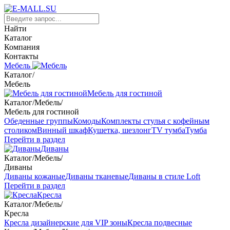
Найти
Каталог
Компания
Контакты
Мебель
Каталог
/
Мебель
Мебель для гостиной
Каталог
/
Мебель
/
Мебель для гостиной
Обеденные группы
Комоды
Комплекты стулья с кофейным
столиком
Винный шкаф
Кушетка, шезлонг
TV тумба
Тумба
Перейти в раздел
Диваны
Каталог
/
Мебель
/
Диваны
Диваны кожаные
Диваны тканевые
Диваны в стиле Loft
Перейти в раздел
Кресла
Каталог
/
Мебель
/
Кресла
Кресла дизайнерские для VIP зоны
Кресла подвесные